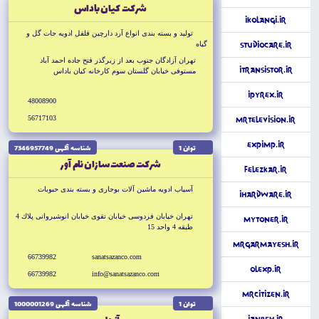
شركت كيان باداس
iKolangi.ir
توليد و بسته بندى انواع آرد دارچين فلفل ادويه جات گل و
گياه
studiocare.ir
تهران آزادگان جنوب بعد از زيرگذر فتح جاده احمد آباد
iTransistor.ir
مستوفى خيابان گلستان سوم كارخانه كيان باداس
iPyrex.ir
48008900
56717103
MrTelevision.ir
ExpImp.ir
توان 1
شناسه آگهى 7346957749
شركت صنعت سازان نام آور
FelezKar.ir
آسياب ادويه ماشين آلات بوجارى و بسته بندى حبوبات
iHardWare.ir
تهران خيابان فردوسى خيابان تقوى خيابان انوشيروانى پلاك 4
MyToner.ir
طبقه 4 واحد 15
MrGarmayesh.ir
66739982
sanatsazanco.com
OlExp.ir
66739982
info@sanatsazanco.com
MrCitizen.ir
توان 1
شناسه آگهى 1000001269