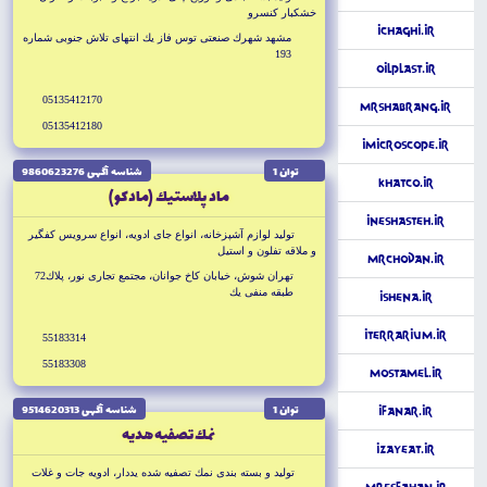
خشكبار كنسرو
iChaghi.ir
مشهد شهرك صنعتى توس فاز يك انتهاى تلاش جنوبى شماره
193
OilPlast.ir
05135412170
MrShabrang.ir
05135412180
iMicroscope.ir
توان 1
شناسه آگهى 9860623276
KhatCo.ir
ماد پلاستيك (مادكو)
iNeshasteh.ir
توليد لوازم آشپزخانه، انواع جاى ادويه، انواع سرويس كفگير
و ملاقه تفلون و استيل
MrChodan.ir
تهران شوش، خيابان كاخ جوانان، مجتمع تجارى نور، پلاك72
طبقه منفى يك
iShena.ir
iTerrarium.ir
55183314
55183308
Mostamel.ir
توان 1
شناسه آگهى 9514620313
iFanar.ir
نمك تصفيه هديه
iZayeat.ir
توليد و بسته بندى نمك تصفيه شده يددار، ادويه جات و غلات