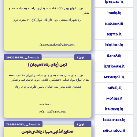
iNarmak.ir
توليد انواع پودر كيك، كتلت، سوخارى، ژله، ادويه جات، قند و
iTaxir.ir
شكر
يزد شهرك صنعتى يزد، فاز يك، بلوار كاج، 24 مترى دوم
iCalcium.ir
SortCo.ir
farzaneganariaco@yahoo.com
iAirlines.ir
iLahaf.ir
توان 1
شناسه آگهى 2912218878
تيمن (چاى رفاه لاهيجان)
iTarjomeh.ir
توليد چاى سبز، بسته بندى چاى سياه در اوزان مختلف، بسته
MasterOil.ir
بندى انواع مواد غذايى (خشكبار، غلات، ادويه جات)، قند و شكر
لاهيجان جاده بيجار بنه، خيابان ياسر، كارخانه چاى رفاه
iTadbir.ir
iMorabi.ir
refahtea.ir
iTafakor.ir
refah_tea@yahoo.com
LoolehSabz.ir
توان 1
شناسه آگهى 7295824082
صنايع غذايى مهراد چاشنى طوس
MrCatalog.ir