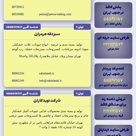
پخش کاغذ
88739412
در جنوب تهران
88534985
persia@persia-trading.com
55592157
پخش کاغذ دى
توان 1
شناسه آگهى 3808317821
سبزدانه هرمزان
طراحى سايت حرفه اى
22273576
توليد، بسته بندى و عرضه : انواع حبوبات، غلات، خشكبار،
دکتر طراحى
سويا، ادويه، مرباجات، كنسروجات، سبزيجات خشك، رب گوجه
فرنگى، انواع آردها، عرقيجات و...
تهران ميدان ونك، خيابان ملاصدرا، پلاك242 واحد18
تعميرات پرينتر
در جنوب تهران
88065250
sabzdaneh.ir
55592157
88065249
info@sabzdaneh.ir
مرکز ماشينهاى ادارى دى
توان 1
شناسه آگهى 1048414717
فروش دامنه رند
شركت نويدكاران
براى مشاغل کاغذ
22273576
توليد و بسته بندى محصولات غذايى حبوبات آجيل خشكبار
گروه سايتهاى آى
چاى و برنج سبزيجات خشك و چاشنى ها كنسروجات شور ترشى
جات ادويه و مربا
تهران خيابان قائم مقام فراهانى پائين تر از مطهرى نبش
كوچه 24 شماره 142 طبقه 2 واحد 7
طراحى سايت اينترنتى
با وردپرس