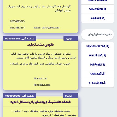
MrEsfahan.ir
گرمسار جاده گرمسار، بعد از پليس راه شريف آباد، شهرك
Sombadeh.ir
صنعتى ايوانكي
iBarber.ir
02324883213
02324883214
hadieh_salt@yahoo.com
برخی دامنه های فروشی
توان 1
شناسه آگهى 9080818868
فانوس دشت تجارت
SanjeshAfzar.ir
صادرات خشكبار و مواد غذايى، واردات چاشنى هاى اوليه
TestAfzar.ir
غذايى و رستوران ها، رينگ و لاستيك ماشين آلات صنعتى
قزوين خيابان طالقانى، جنب بانك رفاه مركزى، پلاك118
iArdebili.ir
iSarmadi.ir
fdtejarat.com
TravelKar.ir
fdtco@live.com
توان 0
شناسه آگهى 1000000005
خدمات هاستينگ ويژه سايتهاى مشاغل ادويه
خدمات هاستينگ ويژه سايتهاى مشاغل ادويه + چاشنى +
پودرسير + پودرفلفل + زردچوبه