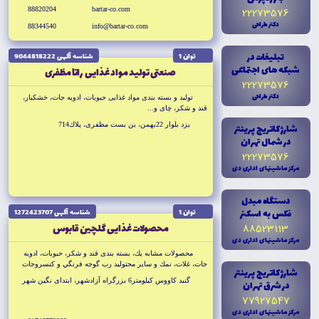
88820204
bartar-co.com
22273576
دکتر طراحى
88344540
info@bartar-co.com
تبليغات در
توان 1
شناسه آگهى 9044818222
شبکه هاى اجتماعى
صنعتى توليد مواد غذايى راتا مظفرى
22273576
دکتر طراحى
توليد و بسته بندى مواد غذايى حبوبات، ادويه جات، خشكبار،
قند و شكر، چاى و...
يزد بلوار 22بهمن، بن بست مظفرى، پلاك714
شارژ کاتريج پرينتر
در شمال تهران
22273576
مرکز ماشينهاى ادارى دى
دستگاه مبدل
فکس به اسکنر
توان 1
شناسه آگهى 1272423707
محصولات غذايى گلچين قابوس
88523113
مرکز ماشينهاى ادارى دى
محصولات مشابه يك، بسته بندى قند و شكر، حبوبات، ادويه
جات، غلات، نمك و ساير محتوليد رب گوجه فرنگي و كنسروجات
شارژ کاتريج پرينتر
مرباجات ترشيجات و در آينده نزد
گنبد كاووس كيلومتر6 بزرگراه آزادشهر، ابتداى نگين شهر
در شرق تهران
77927547
مرکز ماشينهاى ادارى دى