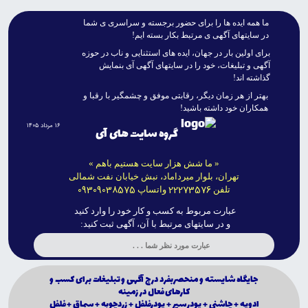
ما همه ايده ها را براى حضور برجسته و سراسرى ى شما
در سايتهاى آگهى ى مرتبط بکار بسته ايم!
براى اولين بار در جهان، ايده هاى استثنايى و ناب در حوزه
آگهى و تبليغات، خود را در سايتهاى آگهى آى بنمايش
گذاشته اند!
بهتر از هر زمان ديگر، رقابتى موفق و چشمگير با رقبا و
همکاران خود داشته باشيد!
۱۶ مرداد ۱۴۰۵
گروه سایت های آی
« ما شش هزار سایت هستیم باهم »
تهران، بلوار میرداماد، نبش خیابان نفت شمالی
09309038575
22273576
تلفن
واتساپ
عبارت مربوط به کسب و کار خود را وارد کنید
و در سایتهای مرتبط با آن، آگهی ثبت کنید:
جايگاه شايسته و منحصربفرد درج آگهى و تبليغات براى كسب و
كارهاى فعال در زمينه
ادويه + چاشنى + پودرسير + پودرفلفل + زردچوبه + سماق + فلفل