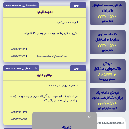
طراحى سايت اينترنتى
توان 1
شناسه آگهى 1000001257
با لاراول
ادويه گوارا
22273576
دکتر طراحى
ادويه جات تركيبى
خدمات سئوى
كرج دهقان ويلاى دوم خيابان پنجم پلاك26واحد5
سايتهاى اينترنتى
22273576
دکتر طراحى
02634203624
02634203624
houshangbabai@gmail.com
فروش
بانک موبايل مشاغل
توان 1
شناسه آگهى 3577922348
88523113
بوعلى دارو
مجتمع زرين ندا
گياهان دارويى ادويه جات
فروش دامنه رند
براى مشاغل فست فود
قم انتهاى خيابان شهيد دل آذر 20 مترى زاويه كوچه 6 (شهيد
ابوالحسن آل اسحاق) پلاك 47
22273576
گروه سايتهاى آى
02537221172
×
02537234665
سایت های مرتبط و یا مشابه
دامنه