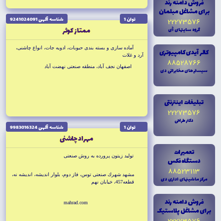
فروش دامنه رند
براى مشاغل مبلمان
توان 1
شناسه آگهى 9241024091
22273576
ممتاز كوثر
گروه سايتهاى آى
آماده سازى و بسته بندى حبوبات، ادويه جات، انواع چاشنى،
کالر آيدى کامپيوترى
آرد و غلات
88528766
اصفهان نجف آباد، منطقه صنعتى نهضت آباد
سيستم هاى مخابراتى دى
تبليغات اينترنتى
22273576
دکتر طراحى
توان 1
شناسه آگهى 9983016324
مهراد چاشنى
تعميرات
توليد زيتون پرورده به روش صنعتى
دستگاه فکس
88523113
مشهد شهرك صنعتى توس، فاز دوم، بلوار انديشه، انديشه نه،
مرکز ماشينهاى ادارى دى
قطعه457، خيابان نهم
فروش دامنه رند
mahrad.com
براى مشاغل پلاستيک