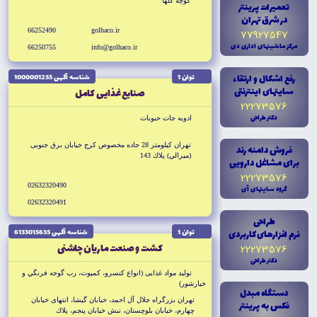
كوچه گلها
تعميرات پرينتر
در شرق تهران
66252490
golhaco.ir
77927547
مرکز ماشينهاى ادارى دى
66250755
info@golhaco.ir
رفع اشکال و ارتقاء
توان 1
شناسه آگهى 1000001255
سايتهاى اينترنتى
صنايع غذايى كامل
22273576
دکتر طراحى
ادويه جات حبوبات
تهران كيلومتر 28 جاده مخصوص كرج خيابان برق جنوبى
فروش دامنه رند
(ميرالي) پلاك 143
براى مشاغل دارويى
22273576
02632320490
گروه سايتهاى آى
02632320491
طراحى
نرم افزارهاى کاربردى
توان 1
شناسه آگهى 6133015635
كشت و صنعت ماريان چاشنى
22273576
دکتر طراحى
توليد مواد غذايى (انواع كنسرو، كمپوت، رب گوجه فرنگي و
خيارشور)
دستگاه مبدل
تهران بزرگراه جلال آل احمد، خيابان گيشا، انتهاى خيابان
فکس به پرينتر
چهارم، خيابان بلوچستان، نبش خيابان پنجم، پلاك