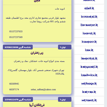
آنجل
iAnbeh.ir
OlInd.ir
ادويه جات
iEstekhraj.ir
مشهد بلوار قرنى مجتمع تجارى ادارى مجد برج اطمينان طبقه
ششم واحد 601 شركت روشا تجارت
iJavaherat.ir
05137237633
iShaver.ir
05137237569
iCompost.ir
توان 1
شناسه آگهى 6315622698
iSax.ir
زبر زعفران
iAmPetrol.ir
بسته بندى انواع ادويه جات، خشكبار، نمك و زعفران
iKargozari.ir
تهران شهرك صنعتى شمس آباد، بلوار مهستان، گلسرخ13،
پلاك1029
iSandwich.ir
MrDoogh.ir
66569945
66597174
xebar_saffran@yahoo.com
iKarvan.ir
توان 1
شناسه آگهى 2374922479
MrToner.ir
فرزانگان آريا