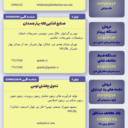
22273576
22902152
belderchin@belderchin-tea.com
دکتر طراحى
توان 1
شناسه آگهى 7575311707
صنايع غذايى لاله بهار همدان
فروش
دستگاه پرينتر
پودر و گرانول، خلال سير، موسير، سبزيجات خشك،
88523113
ترشيجات، شوريجات، چاشنى
مرکز ماشينهاى ادارى دى
تهران ميدان هفتم تير، خيابان بهار شيراز، بعد از ميدان بهار
شيراز، پلاك146
دستگاه ضبط
مکالمات تلفنى
77517030
grandis.ir
88528766
77517030
grandis@grandis.ir
سيستمهاى مخابراتى دى
توان 1
شناسه آگهى 8709123478
فروش
تحول چاشنى توس
دامنه هاى رند اينترنتى
22273576
توليد فرآورده هاى زيتون شامل زيتون پرورده، زيتون شور،
گروه سايتهاى آى
زيتون شكم پر، زيتون اسلايس
مشهد شهرك صنعتى توس* فاز دو، بلوار انديشه، خيابان7،
پلاك440
بانک اطلاعات مشاغل
88545775
مجتمع زرين ندا
arshiaolive.com