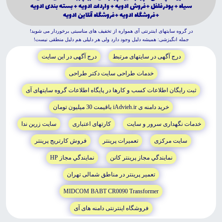
سياه + پودر فلفل + فروش ادويه + واردات ادويه + بسته بندى ادويه
+ فروشگاه ادويه + فروشگاه آنلاين ادويه
در گروه سايتهاى اينترنتى آى همواره از تخفيف هاى مناسبتى برخوردار مى شويد!
جمله انگيزشى: هميشه دليل وجود دارد ولى هر دليلى هم دليل منطقى نيست!
درج آگهى در سايتهاى مرتبط
درج آگهى در اين سايت
خدمات طراحى سايت دکتر طراحى
ثبت رايگان اطلاعات کسب و کارها در پايگاه اطلاعات گروه سايتهاى آى
خريد دامنه ى iAdvieh.ir باقيمت 30 ميليون تومان
خدمات نگهدارى سرور و سايت
کارتهاى اعتبارى
سايت زرين ندا
سايت مرکزى
تعميرات پرينتر
فروش کارتريج پرينتر
نمايندگي مجاز پرينتر کانن
نمايندگي مجاز HP
تعمير پرينتر در مناطق شمالى تهران
MIDCOM BABT CR0090 Transformer
فروشگاه اينترنتى دامنه هاى آى