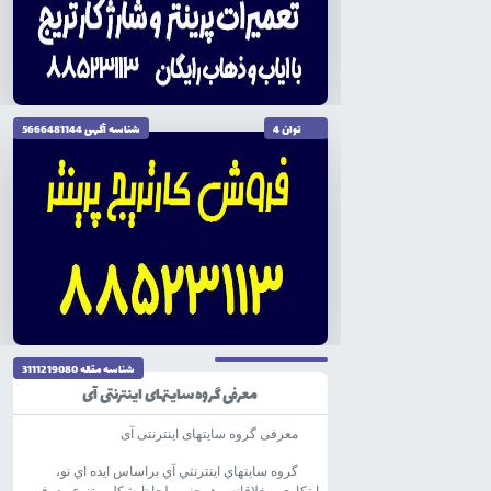
توان 4
شناسه آگهى 5666481144
تاریخ نگارش 1404/10/04
شناسه مقاله 3111219080
معرفی گروه سایتهای اینترنتی آی
معرفی گروه سایتهای اینترنتی آی
گروه سايتهاي اينترنتي آي براساس ايده اي نو،