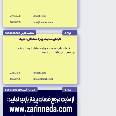
+ بسته بندى ادويه + فروشگاه ادويه + فروشگاه آنلاين ادويه
22273576
drtarahi.com
88528766
info@drtarahi.com
توان 0
شناسه آگهى 1000000002
طراحى سايت ويژه مشاغل ادويه
خدمات طراحى سايت ويژه مشاغل ادويه + چاشنى +
پودرسير + پودرفلفل + زردچوبه
+ سماق + فلفل سياه + پودر فلفل + فروش ادويه + واردات ادويه
+ بسته بندى ادويه + فروشگاه ادويه + فروشگاه آنلاين ادويه
22273576
drtarahi.com
88528766
info@drtarahi.com
توان 4
شناسه آگهى 56664889450