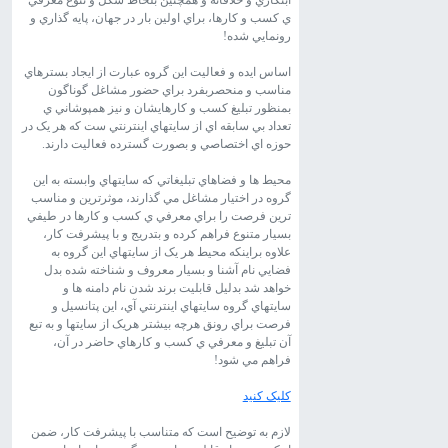
ابتکاري و خلاقانه و همچنين بلحاظ شکل و تنوع معرفي
ي کسب و کارها، براي اولين بار در جهان، پايه گذاري و
رونمايي شده!
اساس ايده و فعاليت اين گروه عبارت از ايجاد بسترهاي
مناسب و منحصربفرد براي حضور مشاغل گوناگون
بمنظور تبليغ کسب و کارهايشان و نيز همپوشاني ي
تعداد بي سابقه اي از سايتهاي اينترنتي ست که هر يک در
حوزه اي اختصاصي و بصورت گسترده فعاليت دارند.
محيط ها و فضاهاي تبليغاتي که سايتهاي وابسته به اين
گروه در اختيار مشاغل مي گذارند، موثرترين و مناسب
ترين فرصت را براي معرفي ي کسب و کارها در طيفي
بسيار متنوع فراهم کرده و بتدريج و با پيشرفت کار،
علاوه براينکه محيط هر يک از سايتهاي اين گروه به
فضايي نام آشنا و بسيار معروف و شناخته شده بدل
خواهد شد بدليل قابليت برند شدن نام دامنه ها و
سايتهاي گروه سايتهاي اينترنتي آي، اين پتانسيل و
فرصت براي رونق هرچه بيشتر هريک از سايتها و به تبع
آن تبليغ و معرفي ي کسب و کارهاي حاضر در آن،
فراهم مي شود!
کليک کنيد
لازم به توضيح است که متناسب با پيشرفت کار، ضمن