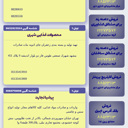
88523113
مرکز ماشينهاى ادارى دى
88280610
88285558
فروش دامنه رند
براى مشاغل کشاورزى
توان 1
شناسه آگهى 9632823324
22273576
محصولات غذايى شهرى
گروه سايتهاى آى
تهيه توليد و بسته بندى زعفران چاى ادويه نبات صادرات
فروش دامنه رند
براى مشاغل ساختمان
مشهد شهرك صنعتى طوس فاز دو بلوار انديشه 9 پلاك 451
22273576
گروه سايتهاى آى
05135413910
فروش کارتريج پرينتر
05135413909
88523113
مرکز ماشينهاى ادارى دى
توان 1
شناسه آگهى 3980713898
پرشيا تجارت
فروش
واردات و صادرات مواد غذايى، كليه كالاهاى مجاز، توليد انواع
بانک آدرس ايميل
سس و چاشنى
88523113
تهران خيابان سهروردى شمالى، بالاتر از تخت طاووس، نبش
مجتمع زرين ندا
كوچه خشنودى، مجتمع تجارى نيلى، پلاك300 طبقه6 وا