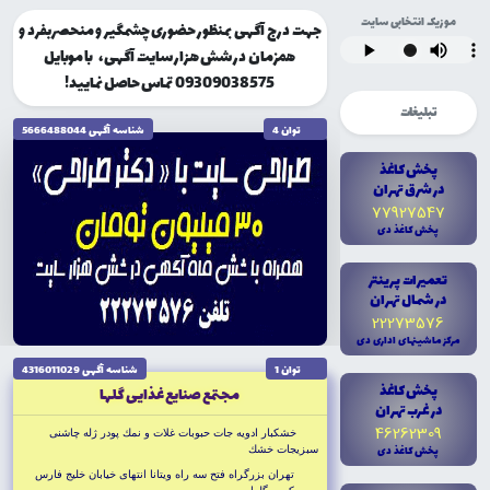
موزیک انتخابی سایت
جهت درج آگهی بمنظور حضوری چشمگیر و منحصربفرد و
همزمان در شش هزار سایت آگهی، با موبایل
09309038575 تماس حاصل نمایید!
تبلیغات
توان 4
شناسه آگهى 5666488044
پخش کاغذ
در شرق تهران
77927547
پخش کاغذ دى
تعميرات پرينتر
در شمال تهران
22273576
مرکز ماشينهاى ادارى دى
توان 1
شناسه آگهى 4316011029
پخش کاغذ
مجتمع صنايع غذايى گلها
در غرب تهران
46262309
خشكبار ادويه جات حبوبات غلات و نمك پودر ژله چاشنى
پخش کاغذ دى
سبزيجات خشك
تهران بزرگراه فتح سه راه ويتانا انتهاى خيابان خليج فارس