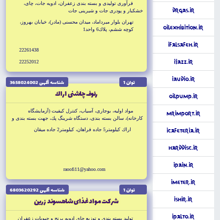
فرآورى توليدى و بسته بندى زعفران، ادويه جات، چاى،
DrGas.ir
خشكبار و پودرى جات و شيرينى جات
تهران بلوار ميرداماد، ميدان محسنى (مادر)، خيابان بهروز،
OilExhibition.ir
كوچه ششم، پلاك6 واحد1
iFalsafeh.ir
22261438
22252012
iJazz.ir
iAudio.ir
توان 1
شناسه آگهى 3658024002
رئوف چاشنى اراك
OilPump.ir
مواد اوليه، بوجارى، آسياب، كنترل كيفيت (آزمايشگاه
Mrimport.ir
كارخانه)، سالن بسته بندى، دستگاه شرينگ پك، جهت بسته بندى و
كارتن
اراك كيلومتر5 جاده فراهان، كيلومتر2 جاده ميقان
iCafeteria.ir
HardDisc.ir
iPain.ir
raoofi11@yahoo.com
iMeter.ir
توان 1
شناسه آگهى 6803620292
شركت مواد غذاى شاهسوند زرين
iShir.ir
iPalto.ir
توليد بسته بندى و توزيع چاى ادويه برنج و حبوبات زعفران