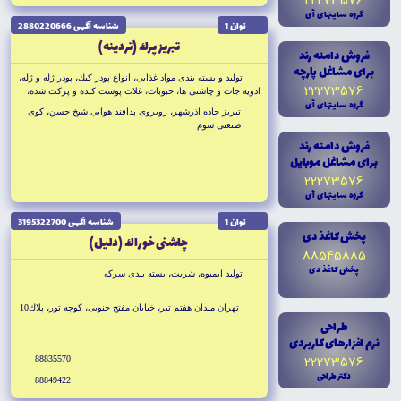
22273576
گروه سايتهاى آى
توان 1
شناسه آگهى 2880220666
تبريز پرك (تردينه)
فروش دامنه رند
براى مشاغل پارچه
توليد و بسته بندى مواد غذايى، انواع پودر كيك، پودر ژله و ژله،
22273576
ادويه جات و چاشنى ها، حبوبات، غلات پوست كنده و پركت شده،
گروه سايتهاى آى
پاپ كورن، انواع آرديجات (گندم، جو، برنج، نخودچي)، سبزيجات و
تبريز جاده آذرشهر، روبروى پدافند هوايى شيخ حسن، كوى
ميوه جات خشك، بادام زمينى، كتلت آماده، فلافل و...
صنعتى سوم
فروش دامنه رند
براى مشاغل موبايل
22273576
گروه سايتهاى آى
توان 1
شناسه آگهى 3195322700
پخش کاغذ دى
چاشنى خوراك (دليل)
88545885
پخش کاغذ دى
توليد آبميوه، شربت، بسته بندى سركه
تهران ميدان هفتم تير، خيابان مفتح جنوبى، كوچه تور، پلاك10
طراحى
نرم افزارهاى کاربردى
22273576
88835570
دکتر طراحى
88849422