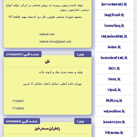
iPeymankari.ir
توليد كننده زيتون پرورده به روش صنعتى در ايران، توليد انواع
ترشى، خيارشور، زيتون
iAgriFood.ir
مشهد شهرك صنعتى طوس، فاز دو، انديشه نهم، قطعه457
iShooting.ir
mahrad.com
TarahiMadar.ir
mahrad.olive@gmail.com
iMine.ir
توان 1
شناسه آگهى 2774520727
iMashinAfzar.ir
فل
DrFC.ir
توليد و بسته بندى نمك و ادويه جات
Tixer.ir
تهران جاده آبعلى، خيابان اتحاد، خيابان 11 غربى
vipOil.ir
DrDrug.ir
77339947
77349810
MrModem.ir
توان 1
شناسه آگهى 6131514812
iMoavezeh.ir
زعفران سحر خيز
iTirahan.ir