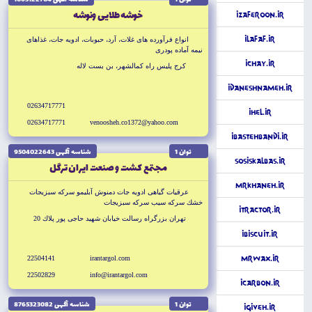
خوشه طلايى ونوشه
iZaferoon.ir
iLafaf.ir
انواع فرآورده هاى غلات، آرد، حبوبات، ادويه جات، غذاهاى
نيمه آماده پودرى
iChay.ir
كرج پليس راه كمالشهر، بن بست لاله
iDaneshnameh.ir
02634717771
iHel.ir
02634717771
venoosheh.co1372@yahoo.com
iBastehbandi.ir
توان 1
شناسه آگهى 9504022643
SosisKalbas.ir
مجتمع كشت و صنعت ايران ترگل
MrKhaneh.ir
عرقيات گياهى ادويه جات دمنوش آبليمو سركه سبزيجات
خشك سركه سيب سركه سبزيجات
iTractor.ir
تهران بزرگراه رسالت خيابان شهيد حاجى پور پلاك 20
iBiscuit.ir
22504141
irantargol.com
MrWax.ir
22502829
info@irantargol.com
iCarbon.ir
توان 1
شناسه آگهى 8765323082
iGiveh.ir