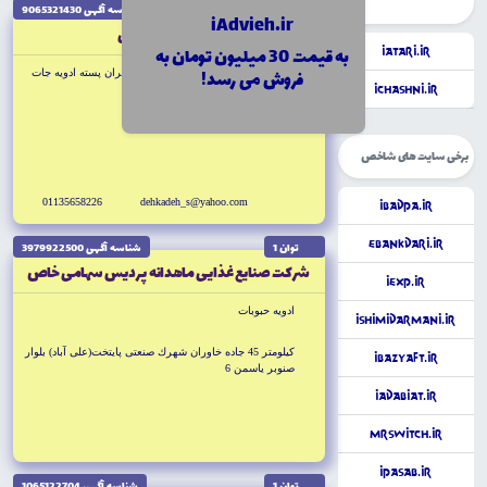
توان 1
شناسه آگهى 9065321430
iAdvieh.ir
دهكده سبز ساحلى
به قیمت 30 میلیون تومان به
iAtari.ir
فروش می رسد!
بسته بندى برنج چاى حبوبات كشك زعفران پسته ادويه جات
iChashni.ir
فريدون كنار بلوار نماز
برخی سایت های شاخص
01135658226
dehkadeh_s@yahoo.com
iBadpa.ir
eBankdari.ir
توان 1
شناسه آگهى 3979922500
شركت صنايع غذايى ماهدانه پرديس سهامى خاص
iExp.ir
ادويه حبوبات
iShimiDarmani.ir
كيلومتر 45 جاده خاوران شهرك صنعتى پايتخت(على آباد) بلوار
iBazyaft.ir
صنوبر ياسمن 6
iAdabiat.ir
MrSwitch.ir
iPasab.ir
توان 1
شناسه آگهى 1065122704