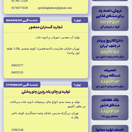
01746772339
01746773539
golchinghaboos@gmail.com
فروش دامنه رند
براى مشاغل غذايى
توان 1
شناسه آگهى 5664816291
22273576
تجارت گستران منصور
گروه سايتهاى آى
توليد آب معدنى، حبوبات و ادويه جات
شارژ کاتريج پرينتر
در جنوب تهران
تهران خيابان بخارست (احمدقصير)، كوچه ششم، پلاك1 طبقه
55592157
اول واحد2
مرکز ماشينهاى ادارى دى
84032277
تعميرات
84032135
دستگاه پرينتر
88523113
توان 1
شناسه آگهى 2770386207
مرکز ماشينهاى ادارى دى
توليدى چاى بلدرچين و نوربخش
بانک اطلاعات
توليد و بسته بندى انواع چاى ترشيجات ادويه جات مرباجات
مشاغل کشور
تن ماهى آبليمو
88523113
تهران بزرگراه مدرس خيابان وحيد دستگردى كوچه ناجى
مجتمع زرين ندا
پلاك 4
خدمات توليد محتوا
22902148