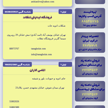
arshiaolive@yahoo.com
تهيه ليست
توان 1
شناسه آگهى 6638433921
آدرس کسب و کارها
فروشگاه اينترنتى تنقلات
88545775
مجتمع زرين ندا
شكلات ادويه جات
تعميرات پرينتر
تهران خيابان يوسف آباد (اسد آبادي) نبش خيابان 29 روبروى
سينما گلريز فروشگاه تنقلات
در غرب تهران
46292309
88973767
tanagholat.com
مرکز ماشينهاى ادارى دى
info@tanagholat.com
فروش دامنه رند
براى مشاغل نساجى
توان 1
شناسه آگهى 1985123361
22273576
الماس كاران
گروه سايتهاى آى
جاى ادويه و حبوبات، بلور و شيشه
فروش دامنه رند
تهران ميدان شوش، خيابان مشهدى حسن، پلاك23
براى مشاغل تهيه مسکن
22273576
گروه سايتهاى آى
55802026
55802389